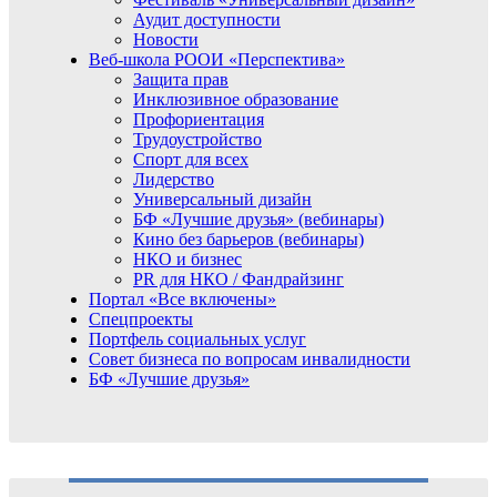
Аудит доступности
Новости
Веб-школа РООИ «Перспектива»
Защита прав
Инклюзивное образование
Профориентация
Трудоустройство
Спорт для всех
Лидерство
Универсальный дизайн
БФ «Лучшие друзья» (вебинары)
Кино без барьеров (вебинары)
НКО и бизнес
PR для НКО / Фандрайзинг
Портал «Все включены»
Спецпроекты
Портфель социальных услуг
Совет бизнеса по вопросам инвалидности
БФ «Лучшие друзья»