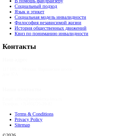
В помощь фандрайзеру
Социальный подход
Язык и этикет
Социальная модель инвалидности
Философия независимой жизни
История общественных движений
Квиз по пониманию инвалидности
Контакты
Наш адрес
117 105, г. Москва, Варшавское шоссе,
дом 37А
Наши контакты
Email: office@perspektiva-inva.ru
Телефон: +7(495)725-39-82
Terms & Conditions
Privacy Policy
Sitemap
©2026
РООИ «Перспектива»