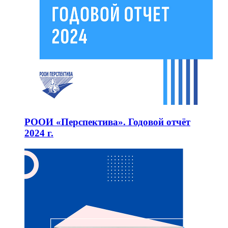
РООИ «Перспектива». Годовой отчёт
2024 г.