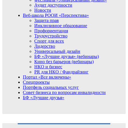
Аудит доступности
Новости
Веб-школа РООИ «Перспектива»
Защита прав
Инклюзивное образование
Профориентация
Трудоустройство
Спорт для всех
Лидерство
Универсальный дизайн
БФ «Лучшие друзья» (вебинары)
Кино без барьеров (вебинары)
НКО и бизнес
PR для НКО / Фандрайзинг
Портал «Все включены»
Спецпроекты
Портфель социальных услуг
Совет бизнеса по вопросам инвалидности
БФ «Лучшие друзья»