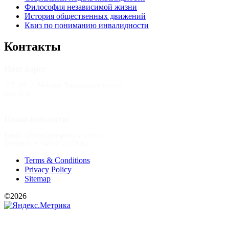
Философия независимой жизни
История общественных движений
Квиз по пониманию инвалидности
Контакты
Наш адрес
117 105, г. Москва, Варшавское шоссе,
дом 37А
Наши контакты
Email: office@perspektiva-inva.ru
Телефон: +7(495)725-39-82
Terms & Conditions
Privacy Policy
Sitemap
©2026
РООИ «Перспектива»