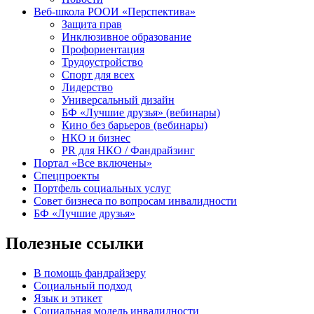
Веб-школа РООИ «Перспектива»
Защита прав
Инклюзивное образование
Профориентация
Трудоустройство
Спорт для всех
Лидерство
Универсальный дизайн
БФ «Лучшие друзья» (вебинары)
Кино без барьеров (вебинары)
НКО и бизнес
PR для НКО / Фандрайзинг
Портал «Все включены»
Спецпроекты
Портфель социальных услуг
Совет бизнеса по вопросам инвалидности
БФ «Лучшие друзья»
Полезные ссылки
В помощь фандрайзеру
Социальный подход
Язык и этикет
Социальная модель инвалидности