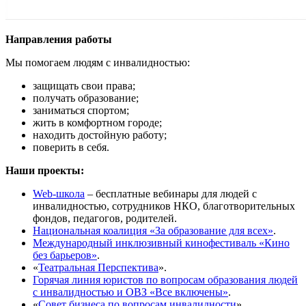
Направления работы
Мы помогаем людям с инвалидностью:
защищать свои права;
получать образование;
заниматься спортом;
жить в комфортном городе;
находить достойную работу;
поверить в себя.
Наши проекты:
Web-школа
– бесплатные вебинары для людей с
инвалидностью, сотрудников НКО, благотворительных
фондов, педагогов, родителей.
Национальная коалиция «За образование для всех»
.
Международный инклюзивный кинофестиваль «Кино
без барьеров»
.
«
Театральная Перспектива
».
Горячая линия юристов по вопросам образования людей
с инвалидностью и ОВЗ «Все включены»
.
«
Совет бизнеса по вопросам инвалидности
».