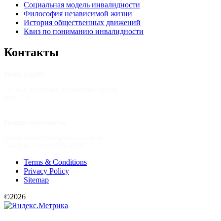
Социальная модель инвалидности
Философия независимой жизни
История общественных движений
Квиз по пониманию инвалидности
Контакты
Наш адрес
117 105, г. Москва, Варшавское шоссе,
дом 37А
Наши контакты
Email: office@perspektiva-inva.ru
Телефон: +7(495)725-39-82
Terms & Conditions
Privacy Policy
Sitemap
©2026
РООИ «Перспектива»