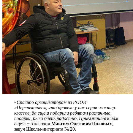
«
Спасибо организаторам из РООИ
«Перспектива», что провели у нас серию мастер-
классов, да еще и подарили ребятам различные
подарки, было очень радостно. Приезжайте к нам
еще!
» − заключил
Максим Олегович Половых
,
завуч Школы-интерната № 20.