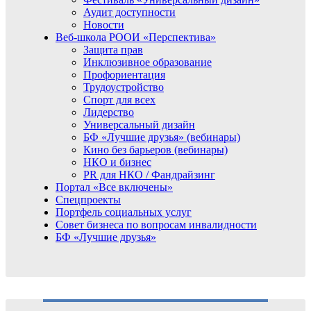
Аудит доступности
Новости
Веб-школа РООИ «Перспектива»
Защита прав
Инклюзивное образование
Профориентация
Трудоустройство
Спорт для всех
Лидерство
Универсальный дизайн
БФ «Лучшие друзья» (вебинары)
Кино без барьеров (вебинары)
НКО и бизнес
PR для НКО / Фандрайзинг
Портал «Все включены»
Спецпроекты
Портфель социальных услуг
Совет бизнеса по вопросам инвалидности
БФ «Лучшие друзья»