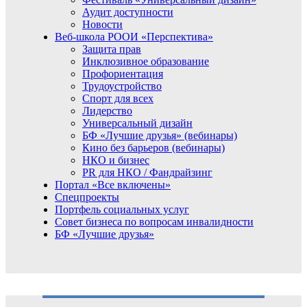
Аудит доступности
Новости
Веб-школа РООИ «Перспектива»
Защита прав
Инклюзивное образование
Профориентация
Трудоустройство
Спорт для всех
Лидерство
Универсальный дизайн
БФ «Лучшие друзья» (вебинары)
Кино без барьеров (вебинары)
НКО и бизнес
PR для НКО / Фандрайзинг
Портал «Все включены»
Спецпроекты
Портфель социальных услуг
Совет бизнеса по вопросам инвалидности
БФ «Лучшие друзья»