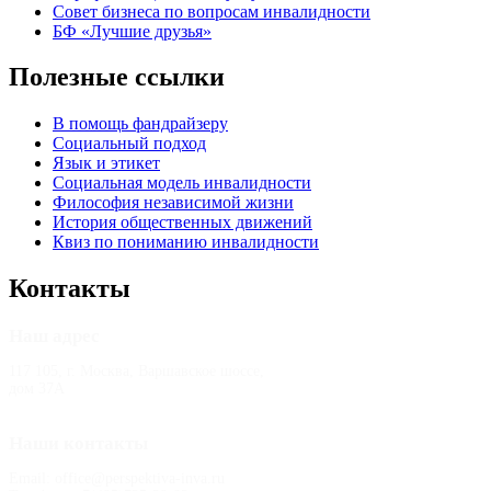
Совет бизнеса по вопросам инвалидности
БФ «Лучшие друзья»
Полезные ссылки
В помощь фандрайзеру
Социальный подход
Язык и этикет
Социальная модель инвалидности
Философия независимой жизни
История общественных движений
Квиз по пониманию инвалидности
Контакты
Наш адрес
117 105, г. Москва, Варшавское шоссе,
дом 37А
Наши контакты
Email: office@perspektiva-inva.ru