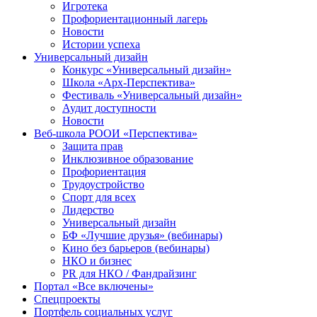
Игротека
Профориентационный лагерь
Новости
Истории успеха
Универсальный дизайн
Конкурс «Универсальный дизайн»
Школа «Арх-Перспектива»
Фестиваль «Универсальный дизайн»
Аудит доступности
Новости
Веб-школа РООИ «Перспектива»
Защита прав
Инклюзивное образование
Профориентация
Трудоустройство
Спорт для всех
Лидерство
Универсальный дизайн
БФ «Лучшие друзья» (вебинары)
Кино без барьеров (вебинары)
НКО и бизнес
PR для НКО / Фандрайзинг
Портал «Все включены»
Спецпроекты
Портфель социальных услуг