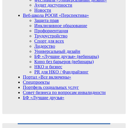
Аудит доступности
Новости
Веб-школа РООИ «Перспектива»
Защита прав
Инклюзивное образование
Профориентация
Трудоустройство
Спорт для всех
Лидерство
Универсальный дизайн
БФ «Лучшие друзья» (вебинары)
Кино без барьеров (вебинары)
НКО и бизнес
PR для НКО / Фандрайзинг
Портал «Все включены»
Спецпроекты
Портфель социальных услуг
Совет бизнеса по вопросам инвалидности
БФ «Лучшие друзья»