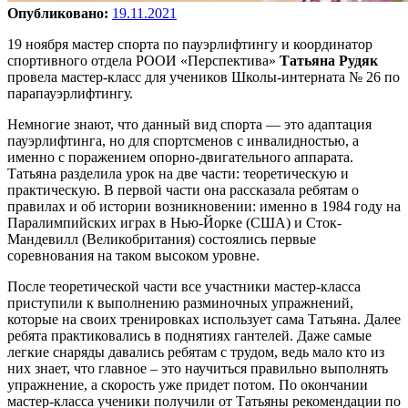
Опубликовано:
19.11.2021
19 ноября мастер спорта по пауэрлифтингу и координатор
спортивного отдела РООИ «Перспектива»
Татьяна Рудяк
провела мастер-класс для учеников Школы-интерната № 26 по
парапауэрлифтингу.
Немногие знают, что данный вид спорта — это адаптация
пауэрлифтинга, но для спортсменов с инвалидностью, а
именно с поражением опорно-двигательного аппарата.
Татьяна разделила урок на две части: теоретическую и
практическую. В первой части она рассказала ребятам о
правилах и об истории возникновении: именно в 1984 году на
Паралимпийских играх в Нью-Йорке (США) и Сток-
Мандевилл (Великобритания) состоялись первые
соревнования на таком высоком уровне.
После теоретической части все участники мастер-класса
приступили к выполнению разминочных упражнений,
которые на своих тренировках использует сама Татьяна. Далее
ребята практиковались в поднятиях гантелей. Даже самые
легкие снаряды давались ребятам с трудом, ведь мало кто из
них знает, что главное – это научиться правильно выполнять
упражнение, а скорость уже придет потом. По окончании
мастер-класса ученики получили от Татьяны рекомендации по