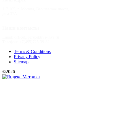
117 105, г. Москва, Варшавское шоссе,
дом 37А
Наши контакты
Email: office@perspektiva-inva.ru
Телефон: +7(495)725-39-82
Terms & Conditions
Privacy Policy
Sitemap
©2026
РООИ «Перспектива»