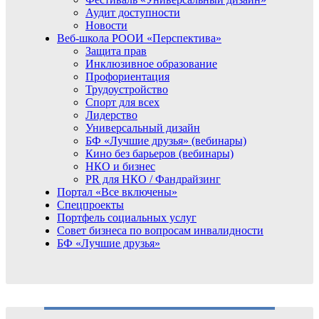
Аудит доступности
Новости
Веб-школа РООИ «Перспектива»
Защита прав
Инклюзивное образование
Профориентация
Трудоустройство
Спорт для всех
Лидерство
Универсальный дизайн
БФ «Лучшие друзья» (вебинары)
Кино без барьеров (вебинары)
НКО и бизнес
PR для НКО / Фандрайзинг
Портал «Все включены»
Спецпроекты
Портфель социальных услуг
Совет бизнеса по вопросам инвалидности
БФ «Лучшие друзья»