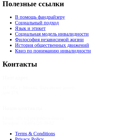
Полезные ссылки
В помощь фандрайзеру
Социальный подход
Язык и этикет
Социальная модель инвалидности
Философия независимой жизни
История общественных движений
Квиз по пониманию инвалидности
Контакты
Наш адрес
117 105, г. Москва, Варшавское шоссе,
дом 37А
Наши контакты
Email: office@perspektiva-inva.ru
Телефон: +7(495)725-39-82
Terms & Conditions
Privacy Policy