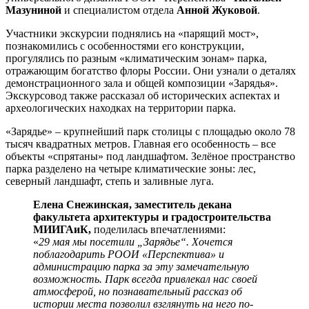
Мазуниной
и специалистом отдела
Анной Жуковой
.
Участники экскурсии поднялись на «парящий мост»,
познакомились с особенностями его конструкции,
прогулялись по разным «климатическим зонам» парка,
отражающим богатство флоры России. Они узнали о деталях
демонстрационного зала и общей композиции «Зарядья».
Экскурсовод также рассказал об исторических аспектах и
археологических находках на территории парка.
«Зарядье» – крупнейший парк столицы с площадью около 78
тысяч квадратных метров. Главная его особенность – все
объекты «спрятаны» под ландшафтом. Зелёное пространство
парка разделено на четыре климатические зоны: лес,
северный ландшафт, степь и заливные луга.
Елена Снежинская, заместитель декана
факультета архитектуры и градостроительства
МИИГАиК,
поделилась впечатлениями:
«
29 мая мы посетили „Зарядье“. Хочется
поблагодарить РООИ «Перспектива» и
администрацию парка за эту замечательную
возможность. Парк всегда привлекал нас своей
атмосферой, но познавательный рассказ об
истории места позволил взглянуть на него по-