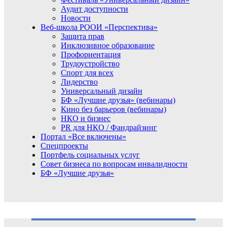
Аудит доступности
Новости
Веб-школа РООИ «Перспектива»
Защита прав
Инклюзивное образование
Профориентация
Трудоустройство
Спорт для всех
Лидерство
Универсальный дизайн
БФ «Лучшие друзья» (вебинары)
Кино без барьеров (вебинары)
НКО и бизнес
PR для НКО / Фандрайзинг
Портал «Все включены»
Спецпроекты
Портфель социальных услуг
Совет бизнеса по вопросам инвалидности
БФ «Лучшие друзья»