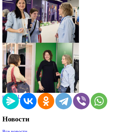
pic06551_10
pic06551_09
Новости
Все новости