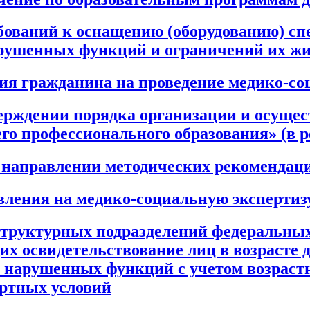
бований к оснащению (оборудованию) сп
арушенных функций и ограничений их ж
ия гражданина на проведение медико-со
тверждении порядка организации и осуще
о профессионального образования» (в ред
«О направлении методических рекомендац
ления на медико-социальную экспертиз
структурных подразделений федеральных
 освидетельствование лиц в возрасте до
нарушенных функций с учетом возрастны
ортных условий