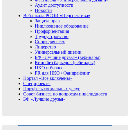
Аудит доступности
Новости
Веб-школа РООИ «Перспектива»
Защита прав
Инклюзивное образование
Профориентация
Трудоустройство
Спорт для всех
Лидерство
Универсальный дизайн
БФ «Лучшие друзья» (вебинары)
Кино без барьеров (вебинары)
НКО и бизнес
PR для НКО / Фандрайзинг
Портал «Все включены»
Спецпроекты
Портфель социальных услуг
Совет бизнеса по вопросам инвалидности
БФ «Лучшие друзья»