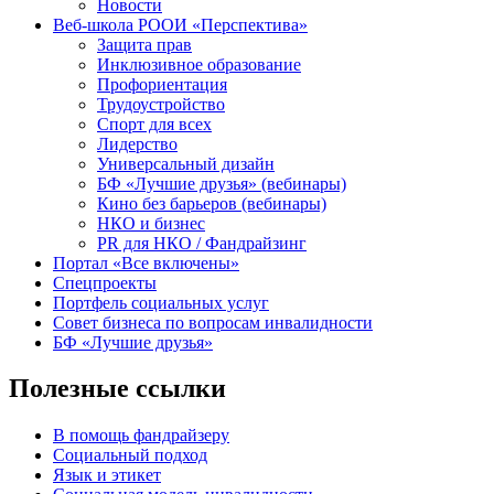
Новости
Веб-школа РООИ «Перспектива»
Защита прав
Инклюзивное образование
Профориентация
Трудоустройство
Спорт для всех
Лидерство
Универсальный дизайн
БФ «Лучшие друзья» (вебинары)
Кино без барьеров (вебинары)
НКО и бизнес
PR для НКО / Фандрайзинг
Портал «Все включены»
Спецпроекты
Портфель социальных услуг
Совет бизнеса по вопросам инвалидности
БФ «Лучшие друзья»
Полезные ссылки
В помощь фандрайзеру
Социальный подход
Язык и этикет