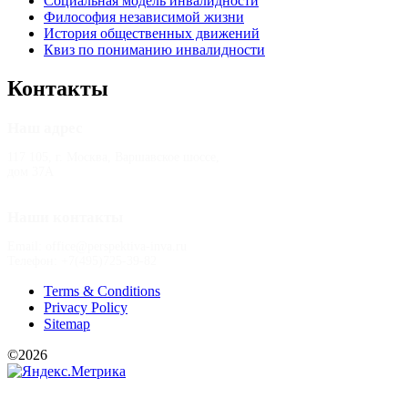
Социальная модель инвалидности
Философия независимой жизни
История общественных движений
Квиз по пониманию инвалидности
Контакты
Наш адрес
117 105, г. Москва, Варшавское шоссе,
дом 37А
Наши контакты
Email: office@perspektiva-inva.ru
Телефон: +7(495)725-39-82
Terms & Conditions
Privacy Policy
Sitemap
©2026
РООИ «Перспектива»