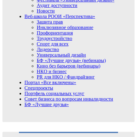
Аудит доступности
Новости
Веб-школа РООИ «Перспектива»
Защита прав
Инклюзивное образование
Профориентация
Трудоустройство
Спорт для всех
Лидерство
Универсальный дизайн
БФ «Лучшие друзья» (вебинары)
Кино без барьеров (вебинары)
НКО и бизнес
PR для НКО / Фандрайзинг
Портал «Все включены»
Спецпроекты
Портфель социальных услуг
Совет бизнеса по вопросам инвалидности
БФ «Лучшие друзья»