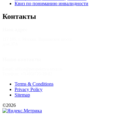
Квиз по пониманию инвалидности
Контакты
Наш адрес
117 105, г. Москва, Варшавское шоссе,
дом 37А
Наши контакты
Email: office@perspektiva-inva.ru
Телефон: +7(495)725-39-82
Terms & Conditions
Privacy Policy
Sitemap
©2026
РООИ «Перспектива»