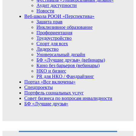
Аудит доступности
Новости
Веб-школа РООИ «Перспектива»
Защита прав
Инклюзивное образование
Профориентация
Трудоустройство
Спорт для всех
Лидерство
Универсальный дизайн
БФ «Лучшие друзья» (вебинары)
Кино без барьеров (вебинары)
НКО и бизнес
PR для НКО / Фандрайзинг
Портал «Все включены»
Спецпроекты
Портфель социальных услуг
Совет бизнеса по вопросам инвалидности
БФ «Лучшие друзья»