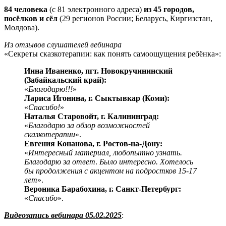
84 человека
(с 81 электронного адреса)
из 45 городов,
посёлков и сёл
(29 регионов России; Беларусь, Киргизстан,
Молдова).
Из отзывов слушателей вебинара
«Секреты сказкотерапии: как понять самоощущения ребёнка»:
Инна Иваненко, пгт. Новокручининский
(Забайкальский край):
«
Благодарю!!!
»
Лариса Игонина, г. Сыктывкар (Коми):
«
Спасибо!
»
Наталья Старовойт, г. Калининград:
«
Благодарю за обзор возможностей
сказкотерапии
».
Евгения Конанова, г. Ростов-на-Дону:
«
Интересный материал, любопытно узнать.
Благодарю за ответ
.
Было интересно. Хотелось
бы продолжения с акцентом на подростков 15-17
лет
».
Вероника Барабохина, г. Санкт-Петербург:
«
Спасибо
».
Видеозапись вебинара 05.02.2025
: