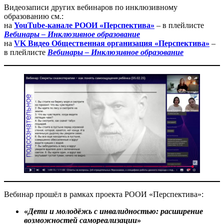
Видеозаписи других вебинаров по инклюзивному
образованию см.:
на
YouTube-канале РООИ «Перспектива»
– в плейлисте
Вебинары – Инклюзивное образование
на
VK Видео Общественная организация «Перспектива»
–
в плейлисте
Вебинары – Инклюзивное образование
Вебинар прошёл в рамках проекта РООИ «Перспектива»:
«
Дети и молодёжь с инвалидностью: расширение
возможностей самореализации
»