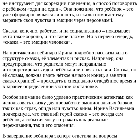
не инструмент для коррекции поведения, а способ поговорить
с ребёнком «один на один». Она пояснила, что ребёнок – это
уже сформировавшаяся личность, и сказка помогает ему
выразить свои чувства и эмоции через персонажей.
Сказка, конечно, работает и на социализацию – показывает
«что такое хорошо, и что такое плохо». Но в первую очередь,
«сказка – это эмоции человека».
На протяжении вебинара Ирина подробно рассказывала о
структуре сказки, её элементах и рисках. Например, она
предупредила, что родители могут неправильно
интерпретировать идеи ребёнка или навязать свои. Сказка, по
её словам, должна иметь чёткое начало и конец, а занятия
сказкотерапией – проходить в специально отведённое время и
в заранее определённой уютной обстановке.
Особое внимание было уделено практическим аспектам: как
использовать сказку для проработки эмоциональных блоков,
таких как страх, обида или чувство вины. Ирина Васильевна
подчеркнула, что главный герой сказки – это всегда сам
ребёнок, а события могут отражать как реальные
переживания, так и его опасения.
В завершение вебинара эксперт ответила на вопросы