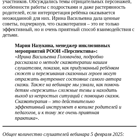
участников. Обсуждались темы отрицательных персонажей,
особенности работы с подростками и даже растерянность
родителей, если интерпретация ребёнка оказывается
неожиданной для них. Ирина Васильевна дала ценные
советы, подчеркнув, что сказкотерапия – это не только
эффективный, но и очень приятный способ взаимодействия с
детьми.
Мария Назукина, менеджер инклюзивных
мероприятий РООИ «Перспектива»:
«
Ирина Васильевна Головачёва, подробно
рассказала о методе сказкотерапии нашим
слушателям, показав, как придуманный ребёнком
сюжет и переживания сказочных героев могут
отражать внутреннее состояние самого автора
сказки. Также на вебинаре мы узнали, как помочь
детям «пережить» сложные темы и находить
выход из непростых ситуаций с помощью сказок.
Сказкотерапия – это действительно
эффективный инструмент в копилке родителей и
педагогов, и к тому же очень приятная
практика
».
Общее количество слушателей вебинара 5 февраля 2025: