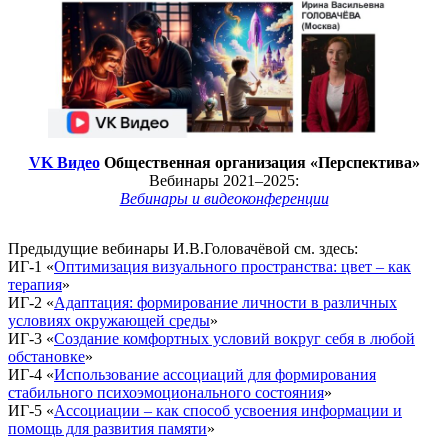
VK Видео
Общественная организация «Перспектива»
Вебинары 2021–2025:
Вебинары и видеоконференции
Предыдущие вебинары И.В.Головачёвой см. здесь:
ИГ-1 «
Оптимизация визуального пространства: цвет – как
терапия
»
ИГ-2 «
Адаптация: формирование личности в различных
условиях окружающей среды
»
ИГ-3 «
Создание комфортных условий вокруг себя в любой
обстановке
»
ИГ-4 «
Использование ассоциаций для формирования
стабильного психоэмоционального состояния
»
ИГ-5 «
Ассоциации – как способ усвоения информации и
помощь для развития памяти
»