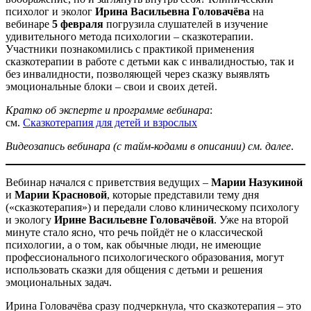
психолог и эколог
Ирина Васильевна Головачёва
на
вебинаре
5 февраля
погрузила слушателей в изучение
удивительного метода психологии – сказкотерапии.
Участники познакомились с практикой применения
сказкотерапии в работе с детьми как с инвалидностью, так и
без инвалидности, позволяющей через сказку выявлять
эмоциональные блоки – свои и своих детей.
Кратко об эксперте и программе вебинара
:
см.
Сказкотерапия для детей и взрослых
Видеозапись вебинара (с тайм-кодами в описании) см. далее
.
Вебинар начался с приветствия ведущих –
Марии Назукиной
и
Марии Красновой
, которые представили тему дня
(«сказкотерапия») и передали слово клиническому психологу
и экологу
Ирине Васильевне Головачёвой
. Уже на второй
минуте стало ясно, что речь пойдёт не о классической
психологии, а о том, как обычные люди, не имеющие
профессионального психологического образования, могут
использовать сказки для общения с детьми и решения
эмоциональных задач.
Ирина Головачёва сразу подчеркнула, что сказкотерапия – это