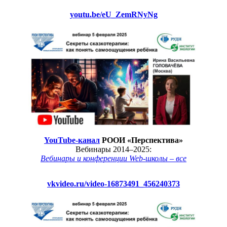
youtu.be/eU_ZemRNyNg
YouTube-канал
РООИ «Перспектива»
Вебинары 2014–2025:
Вебинары и конференции Web-школы – все
vkvideo.ru/video-16873491_456240373