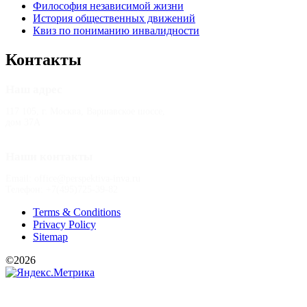
Философия независимой жизни
История общественных движений
Квиз по пониманию инвалидности
Контакты
Наш адрес
117 105, г. Москва, Варшавское шоссе,
дом 37А
Наши контакты
Email: office@perspektiva-inva.ru
Телефон: +7(495)725-39-82
Terms & Conditions
Privacy Policy
Sitemap
©2026
РООИ «Перспектива»