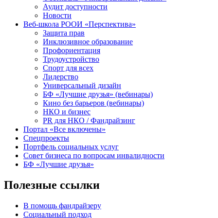
Аудит доступности
Новости
Веб-школа РООИ «Перспектива»
Защита прав
Инклюзивное образование
Профориентация
Трудоустройство
Спорт для всех
Лидерство
Универсальный дизайн
БФ «Лучшие друзья» (вебинары)
Кино без барьеров (вебинары)
НКО и бизнес
PR для НКО / Фандрайзинг
Портал «Все включены»
Спецпроекты
Портфель социальных услуг
Совет бизнеса по вопросам инвалидности
БФ «Лучшие друзья»
Полезные ссылки
В помощь фандрайзеру
Социальный подход