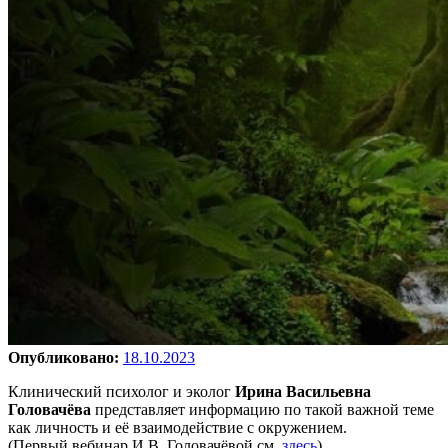
Опубликовано:
18.10.2023
Клинический психолог и эколог
Ирина Васильевна
Головачёва
представляет информацию по такой важной теме
как личность и её взаимодействие с окружением.
(Первый вебинар И.В. Головачёвой см.
здесь
).