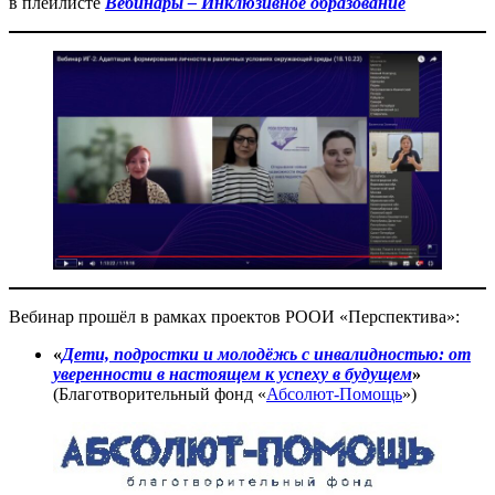
в плейлисте
Вебинары – Инклюзивное образование
Вебинар прошёл в рамках проектов РООИ «Перспектива»:
«
Дети, подростки и молодёжь с инвалидностью: от
уверенности в настоящем к успеху в будущем
»
(Благотворительный фонд «
Абсолют-Помощь
»)