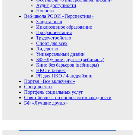
Аудит доступности
Новости
Веб-школа РООИ «Перспектива»
Защита прав
Инклюзивное образование
Профориентация
Трудоустройство
Спорт для всех
Лидерство
Универсальный дизайн
БФ «Лучшие друзья» (вебинары)
Кино без барьеров (вебинары)
НКО и бизнес
PR для НКО / Фандрайзинг
Портал «Все включены»
Спецпроекты
Портфель социальных услуг
Совет бизнеса по вопросам инвалидности
БФ «Лучшие друзья»