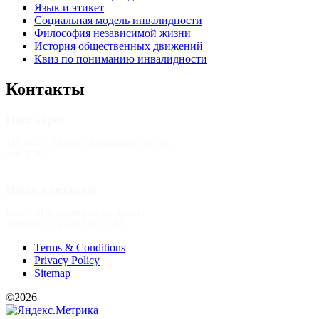
Язык и этикет
Социальная модель инвалидности
Философия независимой жизни
История общественных движений
Квиз по пониманию инвалидности
Контакты
Наш адрес
117 105, г. Москва, Варшавское шоссе,
дом 37А
Наши контакты
Email: office@perspektiva-inva.ru
Телефон: +7(495)725-39-82
Terms & Conditions
Privacy Policy
Sitemap
©2026
РООИ «Перспектива»