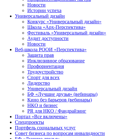
Новости
Истории успеха
Универсальный дизайн
Конкурс «Универсальный дизайн»
Школа «Арх-Перспектива»
Фестиваль «Универсальный дизайн»
Аудит доступности
Новости
Веб-школа РООИ «Перспектива»
Защита прав
Инклюзивное образование
Профориентация
Трудоустройство
Спорт для всех
Лидерство
Универсальный дизайн
БФ «Лучшие друзья» (вебинары)
Кино без барьеров (вебинары)
НКО и бизнес
PR для НКО / Фандрайзинг
Портал «Все включены»
Спецпроекты
Портфель социальных услуг
Совет бизнеса по вопросам инвалидности
БФ «Лучшие друзья»