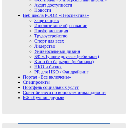
Аудит доступности
Новости
Веб-школа РООИ «Перспектива»
Защита прав
Инклюзивное образование
Профориентация
Трудоустройство
Спорт для всех
Лидерство
Универсальный дизайн
БФ «Лучшие друзья» (вебинары)
Кино без барьеров (вебинары)
НКО и бизнес
PR для НКО / Фандрайзинг
Портал «Все включены»
Спецпроекты
Портфель социальных услуг
Совет бизнеса по вопросам инвалидности
БФ «Лучшие друзья»