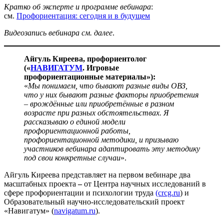
Кратко об эксперте и программе вебинара
:
см.
Профориентация: сегодня и в будущем
Видеозапись вебинара см. далее
.
Айгуль Киреева, профориентолог
(«
НАВИГАТУМ
. Игровые
профориентационные материалы»):
«
Мы понимаем, что бывают разные виды ОВЗ,
что у них бывают разные факторы приобретения
– врождённые или приобретённые в разном
возрасте при разных обстоятельствах. Я
рассказываю о единой модели
профориентационной работы,
профориентационной методики, и призываю
участников вебинара адаптировать эту методику
под свои конкретные случаи
».
Айгуль Киреева представляет на первом вебинаре два
масштабных проекта
–
от Центра научных исследований в
сфере профориентации и психологии труда
(crcg.ru
) и
Образовательный научно-исследовательский проект
«Навигатум» (
navigatum.ru
).