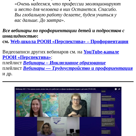
«
Очень надеемся, что профессии эволюционируют
и место для человека в них Останется. Спасибо.
Вы глобальную работу делаете, будем учиться у
вас дальше. До завтра
».
Все вебинары по профориентации детей и подростков с
инвалидностью
:
см.
Web-школа РООИ «Перспектива» – Профориентация
Видеозаписи других вебинаров см. на
YouTube-канале
РООИ «Перспектива»
:
плейлист
Вебинары – Инклюзивное образование
плейлист
Вебинары — Трудоустройство и профориентация
и др.