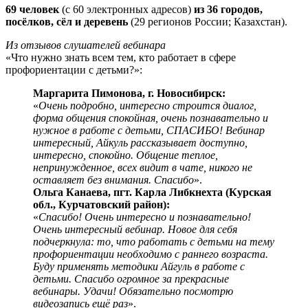
69 человек
(с 60 электронных адресов)
из 36 городов,
посёлков, сёл и деревень
(29 регионов России; Казахстан).
Из отзывов слушателей вебинара
«Что нужно знать всем тем, кто работает в сфере
профориентации с детьми?»:
Маргарита Пимонова, г. Новосибирск:
«
Очень подробно, интересно строится диалог,
форма общения спокойная, очень познавательно и
нужное в работе с детьми, СПАСИБО! Вебинар
интересный, Айкуль рассказывает доступно,
интересно, спокойно. Общение теплое,
непринужденное, всех видит в чате, никого не
оставляет без внимания. Спасибо
».
Ольга Канаева, пгт. Карла Либкнехта (Курская
обл., Курчатовский район):
«
Спасибо! Очень интересно и познавательно!
Очень интересный вебинар. Новое для себя
подчеркнула: то, что работать с детьми на тему
профориентации необходимо с раннего возраста.
Буду применять методики Айгуль в работе с
детьми. Спасибо огромное за прекрасные
вебинары. Удачи! Обязательно посмотрю
видеозапись ещё раз
».