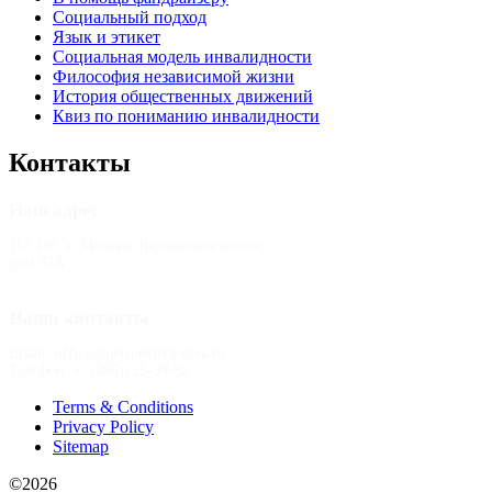
Социальный подход
Язык и этикет
Социальная модель инвалидности
Философия независимой жизни
История общественных движений
Квиз по пониманию инвалидности
Контакты
Наш адрес
117 105, г. Москва, Варшавское шоссе,
дом 37А
Наши контакты
Email: office@perspektiva-inva.ru
Телефон: +7(495)725-39-82
Terms & Conditions
Privacy Policy
Sitemap
©2026
РООИ «Перспектива»