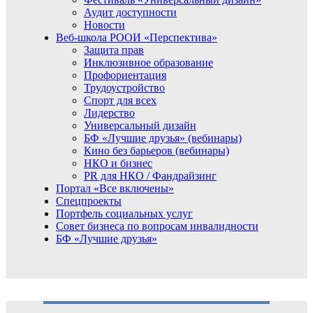
Аудит доступности
Новости
Веб-школа РООИ «Перспектива»
Защита прав
Инклюзивное образование
Профориентация
Трудоустройство
Спорт для всех
Лидерство
Универсальный дизайн
БФ «Лучшие друзья» (вебинары)
Кино без барьеров (вебинары)
НКО и бизнес
PR для НКО / Фандрайзинг
Портал «Все включены»
Спецпроекты
Портфель социальных услуг
Совет бизнеса по вопросам инвалидности
БФ «Лучшие друзья»