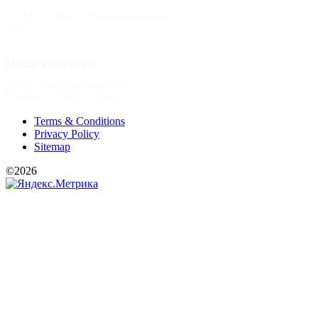
117 105, г. Москва, Варшавское шоссе,
дом 37А
Наши контакты
Email: office@perspektiva-inva.ru
Телефон: +7(495)725-39-82
Terms & Conditions
Privacy Policy
Sitemap
©2026
РООИ «Перспектива»