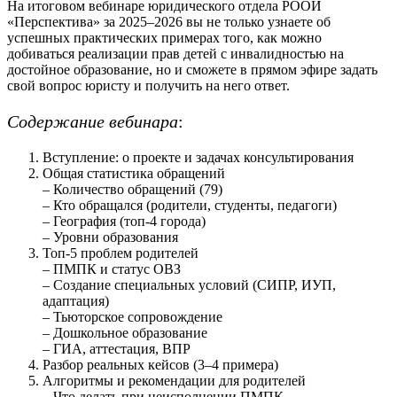
На итоговом вебинаре юридического отдела РООИ
«Перспектива» за 2025–2026 вы не только узнаете об
успешных практических примерах того, как можно
добиваться реализации прав детей с инвалидностью на
достойное образование, но и сможете в прямом эфире задать
свой вопрос юристу и получить на него ответ.
Содержание вебинара
:
Вступление: о проекте и задачах консультирования
Общая статистика обращений
– Количество обращений (79)
– Кто обращался (родители, студенты, педагоги)
– География (топ-4 города)
– Уровни образования
Топ-5 проблем родителей
– ПМПК и статус ОВЗ
– Создание специальных условий (СИПР, ИУП,
адаптация)
– Тьюторское сопровождение
– Дошкольное образование
– ГИА, аттестация, ВПР
Разбор реальных кейсов (3–4 примера)
Алгоритмы и рекомендации для родителей
– Что делать при неисполнении ПМПК