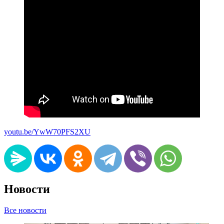
youtu.be/YwW70PFS2XU
Новости
Все новости