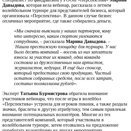
Давыдова
, которая вела вебинар, рассказала о летнем
волейбольном турнире для представителей бизнеса, который
организовала «Перспектива». В данном случае бизнес
оплачивал мероприятие, где также собирались деньги.
«
Мы сначала выяснили у наших партнеров, кому
что интересно, каким спортом увлекаются
сотрудники
, – рассказала
Марина Давыдова
. –
Нашли престижную площадку для турнира. У нас
было десять компаний – восемь из них заплатили
взносы за участие их команд, одна команда
состояла из дружественных нам артистов,
журналистов, ведущих. И ещё был спонсор,
который предоставил свою продукцию. Чистый
остаток собранных средств, после всех затрат,
составил полмиллиона рублей
».
Эксперт
Татьяна Бурмистрова
обратила внимание
участников вебинара, что после игры в волейбол
«Перспектива» устроила для игроков пикник, а также раздала
значки, браслеты и другую атрибутику, тем самым привлекая
внимание потенциальных волонтёров. Многие из тех
представителей компаний, который участвовали в
волейбольном турнире, затем отозвались на предложение
поработать волонтёрами на других мероприятиях