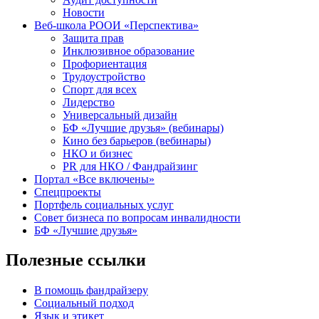
Новости
Веб-школа РООИ «Перспектива»
Защита прав
Инклюзивное образование
Профориентация
Трудоустройство
Спорт для всех
Лидерство
Универсальный дизайн
БФ «Лучшие друзья» (вебинары)
Кино без барьеров (вебинары)
НКО и бизнес
PR для НКО / Фандрайзинг
Портал «Все включены»
Спецпроекты
Портфель социальных услуг
Совет бизнеса по вопросам инвалидности
БФ «Лучшие друзья»
Полезные ссылки
В помощь фандрайзеру
Социальный подход
Язык и этикет