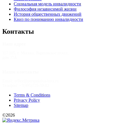
Социальная модель инвалидности
Философия независимой жизни
История общественных движений
Квиз по пониманию инвалидности
Контакты
Наш адрес
117 105, г. Москва, Варшавское шоссе,
дом 37А
Наши контакты
Email: office@perspektiva-inva.ru
Телефон: +7(495)725-39-82
Terms & Conditions
Privacy Policy
Sitemap
©2026
РООИ «Перспектива»