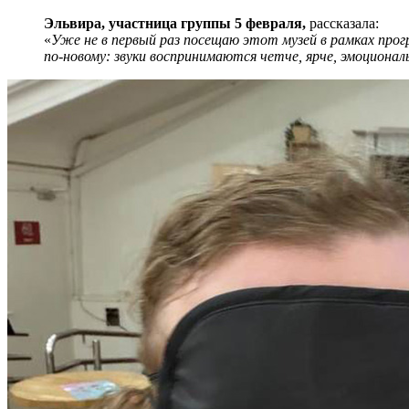
Эльвира, участница группы 5 февраля,
рассказала:
«
Уже не в первый раз посещаю этот музей в рамках пр
по-новому: звуки воспринимаются четче, ярче, эмоционал