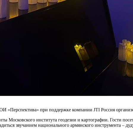
ОИ «Перспектива» при поддержке компании JTI Россия организ
енты Московского института геодезии и картографии. Гости пос
адиться звучанием национального армянского инструмента – дуду