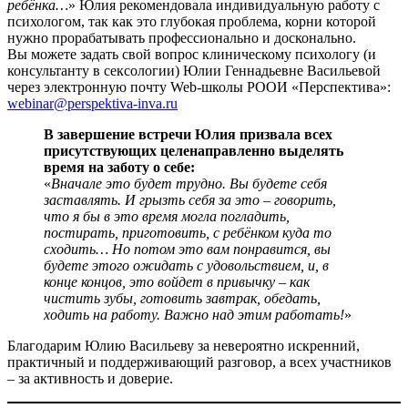
ребёнка…
» Юлия рекомендовала индивидуальную работу с
психологом, так как это глубокая проблема, корни которой
нужно прорабатывать профессионально и досконально.
Вы можете задать свой вопрос клиническому психологу (и
консультанту в сексологии) Юлии Геннадьевне Васильевой
через электронную почту Web-школы РООИ «Перспектива»:
webinar@perspektiva-inva.ru
В завершение встречи Юлия призвала всех
присутствующих целенаправленно выделять
время на заботу о себе:
«
Вначале это будет трудно. Вы будете себя
заставлять. И грызть себя за это – говорить,
что я бы в это время могла погладить,
постирать, приготовить, с ребёнком куда то
сходить… Но потом это вам понравится, вы
будете этого ожидать с удовольствием, и, в
конце концов, это войдет в привычку – как
чистить зубы, готовить завтрак, обедать,
ходить на работу. Важно над этим работать!
»
Благодарим Юлию Васильеву за невероятно искренний,
практичный и поддерживающий разговор, а всех участников
– за активность и доверие.