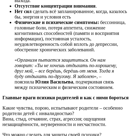
выхода.
Отсутствие концентрации внимания
.
Нет сил
сделать всё запланированное, когда, казалось
бы, энергия и условия есть
Физические и психические симптомы:
бессонница,
головные боли, потеря аппетита, снижение
когнитивных способностей (памяти и восприятия
информации), постоянная усталость,
неудовлетворенность собой вплоть до депрессии,
обострение хронических заболеваний.
«
Организм пытается защититься. Он нам
говорит: «Ты не хочешь отдыхать по-хорошему,
друг мой, – все берёшь, берёшь от меня. Тогда я
буду отдыхать по-другому. Я заболею
», –
пояснила
Юлия Васильева
, подчеркивая связь
между психическим и физическим состоянием.
Главные враги психики родителей и как с ними бороться
Какие чувства, порою, испытывают родители – особенно
родители детей с инвалидностью?
Вина, стыд, отчаяние, страх, агрессия; ощущения
незащищённости, неуверенности и несчастности.
Что можно сделать для защиты своей психики?