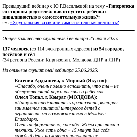
Предыдущий вебинар с Ю.Г.Васильевой на тему
«Гиперопека
со стороны родителей: как отпустить ребёнка с
инвалидностью в самостоятельную жизнь?»
см.
«Хрустальная ваза» или самостоятельная личность?
Общее количество слушателей вебинара 25 июня 2025:
137 человек
(со 114 электронных адресов)
из 54 городов,
посёлков и сёл
(34 региона России; Киргизстан, Молдова, ДНР и ЛНР)
Из отзывов слушателей вебинара 25.06.2025:
Евгения Ардышева, г. Мирный (Якутия):
«
Спасибо, очень полезно вспомнить, что ты – не
обслуживающий персонал своего ребёнка
».
Олеся Топал, г. Комрат (МОЛДОВА):
«
Пишу как представитель организации, которая
занимается защитой интересов детей с
ограниченными возможностями в Молдове.
Благодарю.
Очень информативно, спасибо. Ждём практики и
техники. Уже есть одна – 15 минут для себя
каждый день, но хочется пополнить их