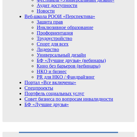
Аудит доступности
Новости
Веб-школа РООИ «Перспектива»
Защита прав
Инклюзивное образование
Профориентация
Трудоустройство
Спорт для всех
Лидерство
Универсальный дизайн
БФ «Лучшие друзья» (вебинары)
Кино без барьеров (вебинары)
НКО и бизнес
PR для НКО / Фандрайзинг
Портал «Все включены»
Спецпроекты
Портфель социальных услуг
Совет бизнеса по вопросам инвалидности
БФ «Лучшие друзья»