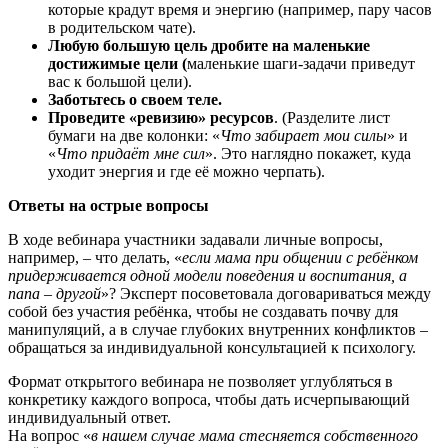
которые крадут время и энергию (например, пару часов
в родительском чате).
Любую большую цель дробите на маленькие
достижимые цели (
маленькие шаги-задачи приведут
вас к большой цели).
Заботьтесь о своем теле.
Проведите «ревизию» ресурсов
. (Разделите лист
бумаги на две колонки: «
Что забирает мои силы
» и
«
Что придаёт мне сил
». Это наглядно покажет, куда
уходит энергия и где её можно черпать).
Ответы на острые вопросы
В ходе вебинара участники задавали личные вопросы,
например, – что делать, «
если мама при общении с ребёнком
придерживается одной модели поведения и воспитания, а
папа – другой
»? Эксперт посоветовала договариваться между
собой без участия ребёнка, чтобы не создавать почву для
манипуляций, а в случае глубоких внутренних конфликтов –
обращаться за индивидуальной консультацией к психологу.
Формат открытого вебинара не позволяет углубляться в
конкретику каждого вопроса, чтобы дать исчерпывающий
индивидуальный ответ.
На вопрос «
в нашем случае мама стесняется собственного