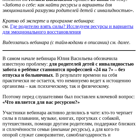
«
Забота о себе: как найти ресурсы и варианты для
эмоциональной разгрузки родителей детей с инвалидностью
».
Кратко об эксперте и программе вебинара
:
см.
Где родителю взять силы? Исследуем ресурсы и варианты
для эмоционального восстановления
Видеозапись вебинара (с тайм-кодами в описании) см. далее
.
В самом начале вебинара Юлия Васильева обозначила
известную проблему:
для родителей детей с инвалидностью
забота о ребёнке становится профессией «24 на 7» – без
отпуска и больничных
. В результате времени на себя
практически не остается, что неминуемо ведет к истощению
организма – как психическому, так и физическому.
Поэтому перед слушателями был поставлен ключевой вопрос:
«Что является для вас ресурсом?»
Участники вебинара активно делились в чате: кто-то черпает
силы в плавании, музыке, книгах, прогулках с собакой,
путешествиях, помощи другим родителям, поддержке близких
и сплочённости семьи (
внешние ресурсы
), а для кого-то
опорой служат саморазвитие, самоблагодарность и