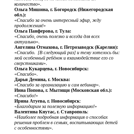
количество
».
Ольга Мишина, г. Богородск (Нижегородская
обл.):
«
Спасибо за очень интересный эфир, жду
продолжения!
»
Ольга Панферова, г. Тула:
«
Спасибо, очень полезно и всегда для всех
актуально
».
Ангелина Отмахова, г. Петрозаводск (Карелия):
«
Спасибо. [В следующий раз] и тему хотелось бы:
мой особенный ребёнок и взаимодействие его со
сверстниками
».
Ольга Кукарцева, г. Новосибирск:
«
Спасибо
».
Дарья Демина, г. Москва:
«
Спасибо за организацию и сам вебинар
».
Инна Попова, г. Мытищи (Московская обл.):
«
Спасибо!
»
Ирина Атуева, г. Новосибирск
:
«
Благодарим за полезную информацию!
»
Валентина Кнутас, г. Ставрополь
:
«
Наиболее подробная информация о способах
решения проблем в семьях, воспитывающих детей
с особенностями
».