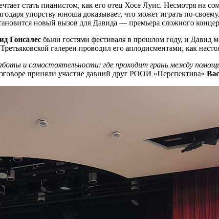
тает стать пианистом, как его отец Хосе Луис. Несмотря на со
годаря упорству юноша доказывает, что может играть по-своему.
ановится новый вызов для Давида — премьера сложного концер
ид Гонсалес
были гостями фестиваля в прошлом году, и Давид ме
л Третьяковской галереи проводил его аплодисментами, как настоя
заботы и самостоятельности: где проходит грань между помощь
разговоре приняли участие давний друг РООИ «Перспектива»
Ва