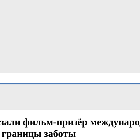
азали фильм-призёр междунар
и границы заботы