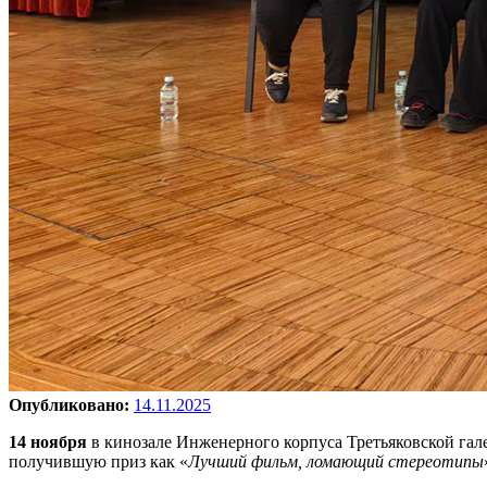
Опубликовано:
14.11.2025
14 ноября
в кинозале Инженерного корпуса Третьяковской гал
получившую приз как «
Лучший фильм, ломающий стереотипы