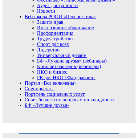
Аудит доступности
Новости
Веб-школа РООИ «Перспектива»
Защита прав
Инклюзивное образование
Профориентация
Трудоустройство
Спорт для всех
Лидерство
Универсальный дизайн
БФ «Лучшие друзья» (вебинары)
Кино без барьеров (вебинары)
НКО и бизнес
PR для НКО / Фандрайзинг
Портал «Все включены»
Спецпроекты
Портфель социальных услуг
Совет бизнеса по вопросам инвалидности
БФ «Лучшие друзья»