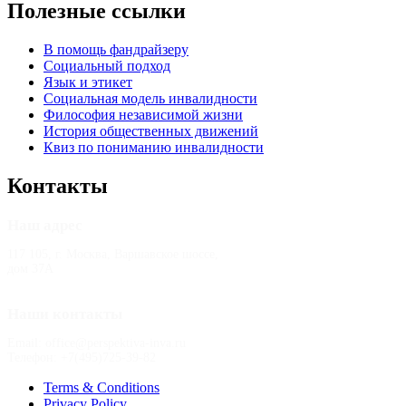
Полезные ссылки
В помощь фандрайзеру
Социальный подход
Язык и этикет
Социальная модель инвалидности
Философия независимой жизни
История общественных движений
Квиз по пониманию инвалидности
Контакты
Наш адрес
117 105, г. Москва, Варшавское шоссе,
дом 37А
Наши контакты
Email: office@perspektiva-inva.ru
Телефон: +7(495)725-39-82
Terms & Conditions
Privacy Policy