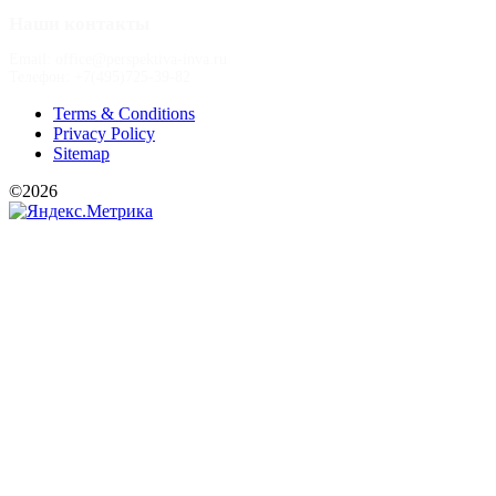
Наши контакты
Email: office@perspektiva-inva.ru
Телефон: +7(495)725-39-82
Terms & Conditions
Privacy Policy
Sitemap
©2026
РООИ «Перспектива»