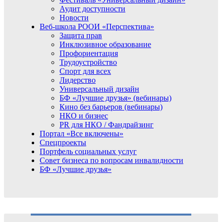
Аудит доступности
Новости
Веб-школа РООИ «Перспектива»
Защита прав
Инклюзивное образование
Профориентация
Трудоустройство
Спорт для всех
Лидерство
Универсальный дизайн
БФ «Лучшие друзья» (вебинары)
Кино без барьеров (вебинары)
НКО и бизнес
PR для НКО / Фандрайзинг
Портал «Все включены»
Спецпроекты
Портфель социальных услуг
Совет бизнеса по вопросам инвалидности
БФ «Лучшие друзья»