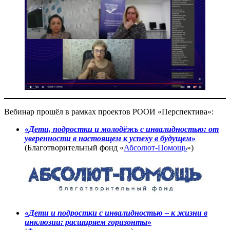
Вебинар прошёл в рамках проектов РООИ «Перспектива»:
«
Дети, подростки и молодёжь с инвалидностью: от
уверенности в настоящем к успеху в будущем
»
(Благотворительный фонд «
Абсолют-Помощь
»)
«
Дети и подростки
с инвалидностью – к жизни в
инклюзии: расширяем горизонты
»