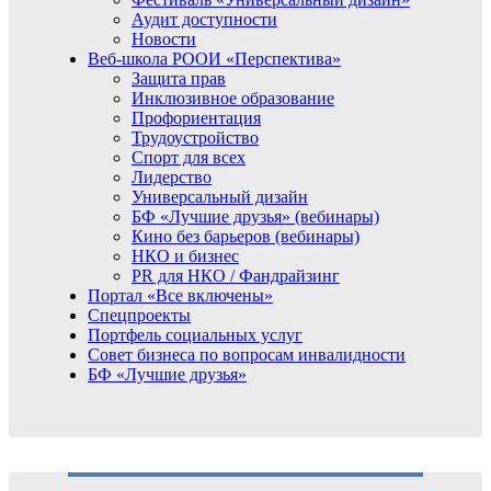
Аудит доступности
Новости
Веб-школа РООИ «Перспектива»
Защита прав
Инклюзивное образование
Профориентация
Трудоустройство
Спорт для всех
Лидерство
Универсальный дизайн
БФ «Лучшие друзья» (вебинары)
Кино без барьеров (вебинары)
НКО и бизнес
PR для НКО / Фандрайзинг
Портал «Все включены»
Спецпроекты
Портфель социальных услуг
Совет бизнеса по вопросам инвалидности
БФ «Лучшие друзья»