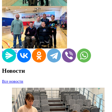
pic06042_08
pic06042_07
Новости
Все новости