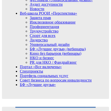
Аудит доступности
Новости
Веб-школа РООИ «Перспектива»
Защита прав
Инклюзивное образование
Профориентация
Трудоустройство
Спорт для всех
Лидерство
Универсальный дизайн
БФ «Лучшие друзья» (вебинары)
Кино без барьеров (вебинары)
НКО и бизнес
PR для НКО / Фандрайзинг
Портал «Все включены»
Спецпроекты
Портфель социальных услуг
Совет бизнеса по вопросам инвалидности
БФ «Лучшие друзья»