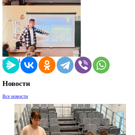
pic06524_07
pic06524_06
Новости
Все новости