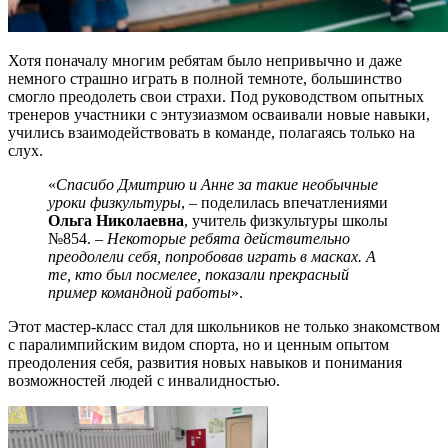
Хотя поначалу многим ребятам было непривычно и даже
немного страшно играть в полной темноте, большинство
смогло преодолеть свои страхи. Под руководством опытных
тренеров участники с энтузиазмом осваивали новые навыки,
учились взаимодействовать в команде, полагаясь только на
слух.
«
Спасибо Дмитрию и Анне за такие необычные
уроки физкультуры
, – поделилась впечатлениями
Ольга Николаевна
, учитель физкультуры школы
№854. –
Некоторые ребята действительно
преодолели себя, попробовав играть в масках. А
те, кто был посмелее, показали прекрасный
пример командной работы
».
Этот мастер-класс стал для школьников не только знакомством
с паралимпийским видом спорта, но и ценным опытом
преодоления себя, развития новых навыков и понимания
возможностей людей с инвалидностью.