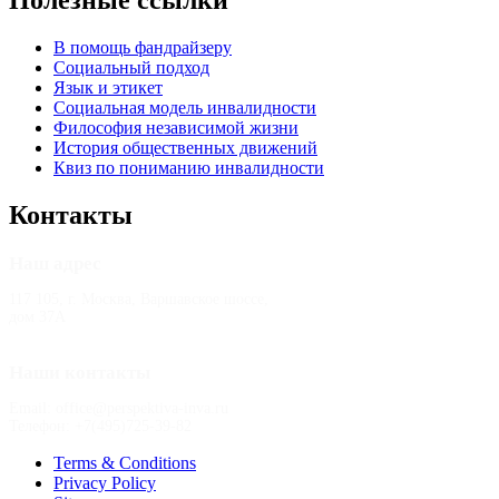
Полезные ссылки
В помощь фандрайзеру
Социальный подход
Язык и этикет
Социальная модель инвалидности
Философия независимой жизни
История общественных движений
Квиз по пониманию инвалидности
Контакты
Наш адрес
117 105, г. Москва, Варшавское шоссе,
дом 37А
Наши контакты
Email: office@perspektiva-inva.ru
Телефон: +7(495)725-39-82
Terms & Conditions
Privacy Policy