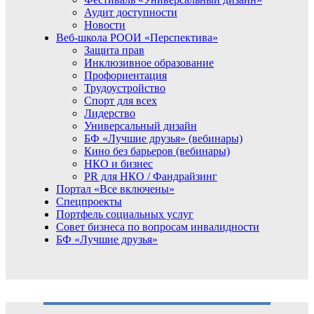
Аудит доступности
Новости
Веб-школа РООИ «Перспектива»
Защита прав
Инклюзивное образование
Профориентация
Трудоустройство
Спорт для всех
Лидерство
Универсальный дизайн
БФ «Лучшие друзья» (вебинары)
Кино без барьеров (вебинары)
НКО и бизнес
PR для НКО / Фандрайзинг
Портал «Все включены»
Спецпроекты
Портфель социальных услуг
Совет бизнеса по вопросам инвалидности
БФ «Лучшие друзья»