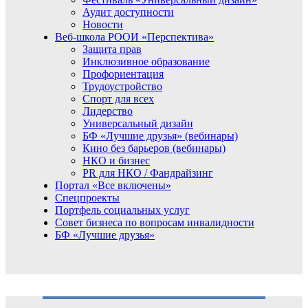
Аудит доступности
Новости
Веб-школа РООИ «Перспектива»
Защита прав
Инклюзивное образование
Профориентация
Трудоустройство
Спорт для всех
Лидерство
Универсальный дизайн
БФ «Лучшие друзья» (вебинары)
Кино без барьеров (вебинары)
НКО и бизнес
PR для НКО / Фандрайзинг
Портал «Все включены»
Спецпроекты
Портфель социальных услуг
Совет бизнеса по вопросам инвалидности
БФ «Лучшие друзья»