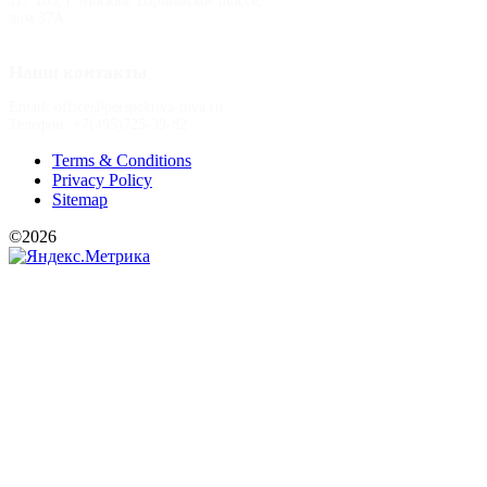
117 105, г. Москва, Варшавское шоссе,
дом 37А
Наши контакты
Email: office@perspektiva-inva.ru
Телефон: +7(495)725-39-82
Terms & Conditions
Privacy Policy
Sitemap
©2026
РООИ «Перспектива»