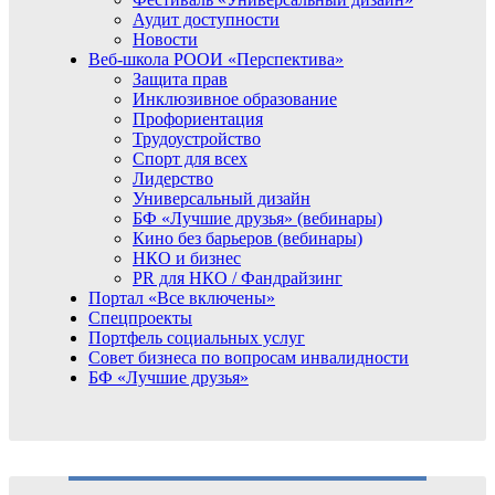
Аудит доступности
Новости
Веб-школа РООИ «Перспектива»
Защита прав
Инклюзивное образование
Профориентация
Трудоустройство
Спорт для всех
Лидерство
Универсальный дизайн
БФ «Лучшие друзья» (вебинары)
Кино без барьеров (вебинары)
НКО и бизнес
PR для НКО / Фандрайзинг
Портал «Все включены»
Спецпроекты
Портфель социальных услуг
Совет бизнеса по вопросам инвалидности
БФ «Лучшие друзья»