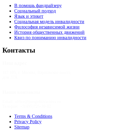
В помощь фандрайзеру
Социальный подход
Язык и этикет
Социальная модель инвалидности
Философия независимой жизни
История общественных движений
Квиз по пониманию инвалидности
Контакты
Наш адрес
117 105, г. Москва, Варшавское шоссе,
дом 37А
Наши контакты
Email: office@perspektiva-inva.ru
Телефон: +7(495)725-39-82
Terms & Conditions
Privacy Policy
Sitemap