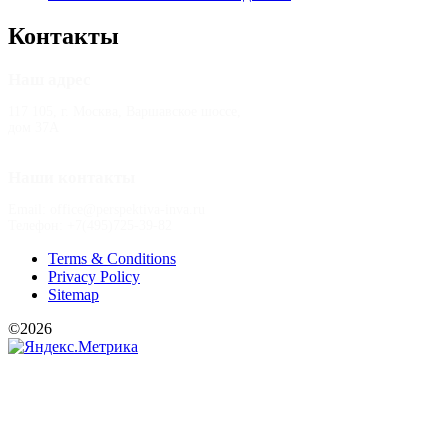
Контакты
Наш адрес
117 105, г. Москва, Варшавское шоссе,
дом 37А
Наши контакты
Email: office@perspektiva-inva.ru
Телефон: +7(495)725-39-82
Terms & Conditions
Privacy Policy
Sitemap
©2026
РООИ «Перспектива»