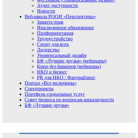
Аудит доступности
Новости
Веб-школа РООИ «Перспектива»
Защита прав
Инклюзивное образование
Профориентация
Трудоустройство
Спорт для всех
Лидерство
Универсальный дизайн
БФ «Лучшие друзья» (вебинары)
Кино без барьеров (вебинары)
НКО и бизнес
PR для НКО / Фандрайзинг
Портал «Все включены»
Спецпроекты
Портфель социальных услуг
Совет бизнеса по вопросам инвалидности
БФ «Лучшие друзья»