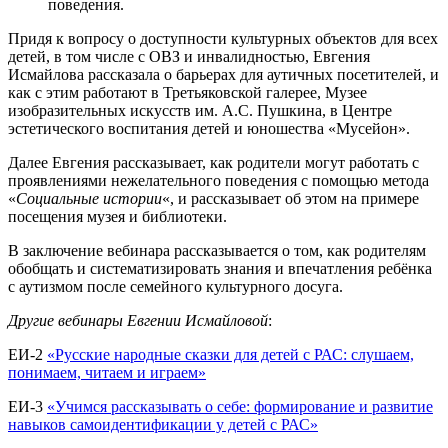
поведения.
Придя к вопросу о доступности культурных объектов для всех
детей, в том числе с ОВЗ и инвалидностью, Евгения
Исмайлова рассказала о барьерах для аутичных посетителей, и
как с этим работают в Третьяковской галерее, Музее
изобразительных искусств им. А.С. Пушкина, в Центре
эстетического воспитания детей и юношества «Мусейон».
Далее Евгения рассказывает, как родители могут работать с
проявлениями нежелательного поведения с помощью метода
«
Социальные истории
«, и рассказывает об этом на примере
посещения музея и библиотеки.
В заключение вебинара рассказывается о том, как родителям
обобщать и систематизировать знания и впечатления ребёнка
с аутизмом после семейного культурного досуга.
Другие вебинары Евгении Исмайловой
:
ЕИ-2
«Русские народные сказки для детей с РАС: слушаем,
понимаем, читаем и играем»
ЕИ-3
«Учимся рассказывать о себе: формирование и развитие
навыков самоидентификации у детей с РАС»