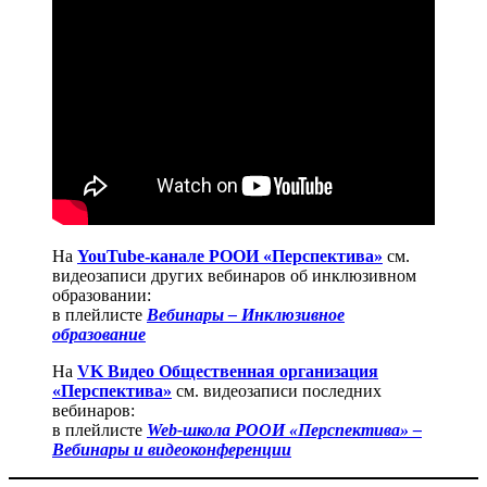
На
YouTube-канале РООИ «Перспектива»
см.
видеозаписи других вебинаров об инклюзивном
образовании:
в плейлисте
Вебинары – Инклюзивное
образование
На
VK Видео Общественная организация
«Перспектива»
см. видеозаписи последних
вебинаров:
в плейлисте
Web-школа РООИ «Перспектива» –
Вебинары и видеоконференции