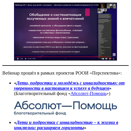
Вебинар прошёл в рамках проектов РООИ «Перспектива»:
«
Дети, подростки и молодёжь с инвалидностью: от
уверенности в настоящем к успеху в будущем
»
(Благотворительный фонд «
Абсолют-Помощь
»)
«
Дети и подростки
с инвалидностью – к жизни в
инклюзии: расширяем горизонты
»