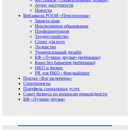
Аудит доступности
Новости
Веб-школа РООИ «Перспектива»
Защита прав
Инклюзивное образование
Профориентация
Трудоустройство
Спорт для всех
Лидерство
Универсальный дизайн
БФ «Лучшие друзья» (вебинары)
Кино без барьеров (вебинары)
НКО и бизнес
PR для НКО / Фандрайзинг
Портал «Все включены»
Спецпроекты
Портфель социальных услуг
Совет бизнеса по вопросам инвалидности
БФ «Лучшие друзья»