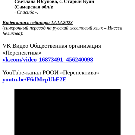
Светлана Юсупова, с. Старый Буян
(Самарская обл.):
«
Спасибо
».
Видеозапись вебинара 12.12.2023
(
синхронный перевод на русский жестовый язык – Инесса
Беликова)
:
VK Видео Общественная организация
«Перспектива»
vk.com/video-16873491_456240098
YouTube-канал РООИ «Перспектива»
youtu.be/F6dMrpUbF2E