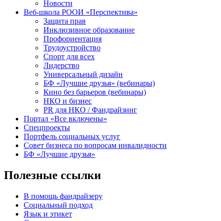
Новости
Веб-школа РООИ «Перспектива»
Защита прав
Инклюзивное образование
Профориентация
Трудоустройство
Спорт для всех
Лидерство
Универсальный дизайн
БФ «Лучшие друзья» (вебинары)
Кино без барьеров (вебинары)
НКО и бизнес
PR для НКО / Фандрайзинг
Портал «Все включены»
Спецпроекты
Портфель социальных услуг
Совет бизнеса по вопросам инвалидности
БФ «Лучшие друзья»
Полезные ссылки
В помощь фандрайзеру
Социальный подход
Язык и этикет