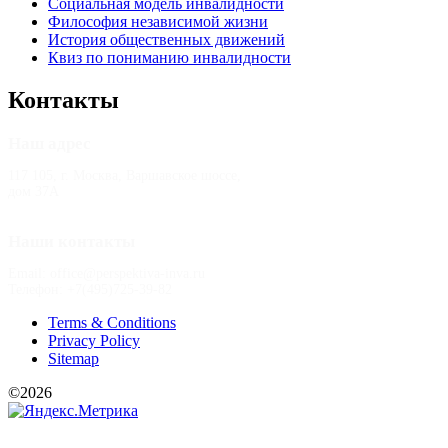
Социальная модель инвалидности
Философия независимой жизни
История общественных движений
Квиз по пониманию инвалидности
Контакты
Наш адрес
117 105, г. Москва, Варшавское шоссе,
дом 37А
Наши контакты
Email: office@perspektiva-inva.ru
Телефон: +7(495)725-39-82
Terms & Conditions
Privacy Policy
Sitemap
©2026
РООИ «Перспектива»