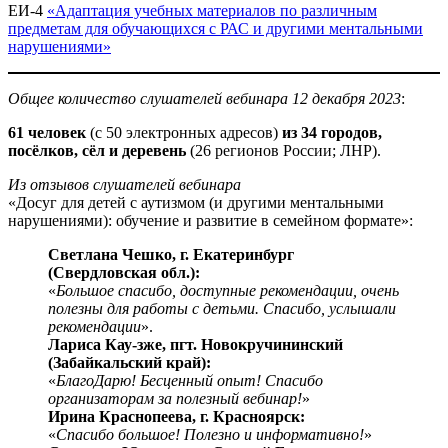
ЕИ-4
«Адаптация учебных материалов по различным
предметам для обучающихся с РАС и другими ментальными
нарушениями»
Общее количество слушателей вебинара 12 декабря 2023
:
61 человек
(с 50 электронных адресов)
из
34 городов,
посёлков, сёл и деревень
(26 регионов России; ЛНР).
Из отзывов слушателей вебинара
«Досуг для детей с аутизмом (и другими ментальными
нарушениями): обучение и развитие в семейном формате»:
Светлана Чешко, г. Екатеринбург
(Свердловская обл.):
«
Большое спасибо, доступные рекомендации, очень
полезны для работы с детьми. Спасибо, услышали
рекомендации
».
Лариса Кау-зже, пгт. Новокручининский
(Забайкальский край):
«
БлагоДарю! Бесценный опыт! Спасибо
организаторам за полезный вебинар!
»
Ирина Краснопеева, г. Красноярск:
«
Спасибо большое! Полезно и информативно!
»