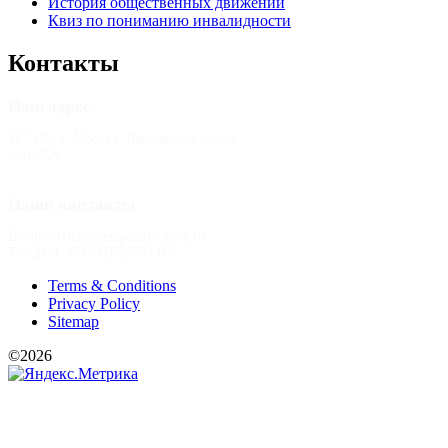
История общественных движений
Квиз по пониманию инвалидности
Контакты
Наш адрес
117 105, г. Москва, Варшавское шоссе,
дом 37А
Наши контакты
Email: office@perspektiva-inva.ru
Телефон: +7(495)725-39-82
Terms & Conditions
Privacy Policy
Sitemap
©2026
РООИ «Перспектива»