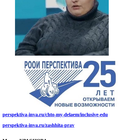
perspektiva-inva.ru/chto-my-delaem/inclusive-edu
perspektiva-inva.ru/zashhita-prav