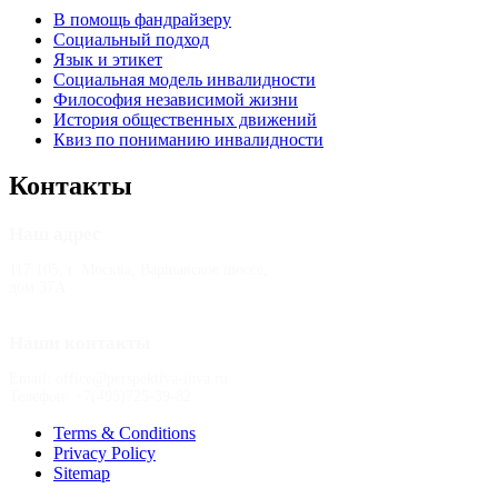
В помощь фандрайзеру
Социальный подход
Язык и этикет
Социальная модель инвалидности
Философия независимой жизни
История общественных движений
Квиз по пониманию инвалидности
Контакты
Наш адрес
117 105, г. Москва, Варшавское шоссе,
дом 37А
Наши контакты
Email: office@perspektiva-inva.ru
Телефон: +7(495)725-39-82
Terms & Conditions
Privacy Policy
Sitemap