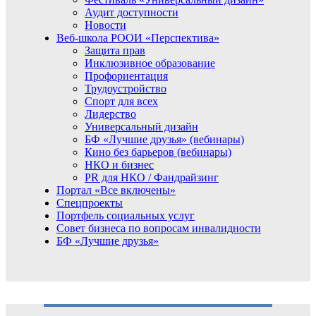
Аудит доступности
Новости
Веб-школа РООИ «Перспектива»
Защита прав
Инклюзивное образование
Профориентация
Трудоустройство
Спорт для всех
Лидерство
Универсальный дизайн
БФ «Лучшие друзья» (вебинары)
Кино без барьеров (вебинары)
НКО и бизнес
PR для НКО / Фандрайзинг
Портал «Все включены»
Спецпроекты
Портфель социальных услуг
Совет бизнеса по вопросам инвалидности
БФ «Лучшие друзья»