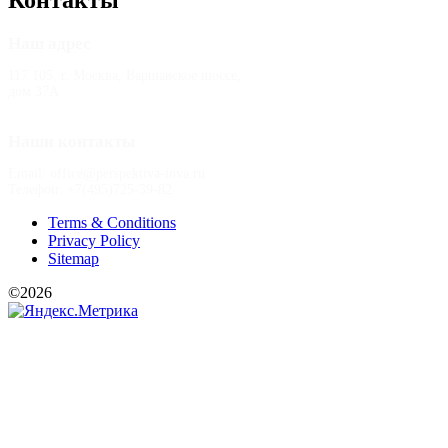
Контакты
Наш адрес
117 105, г. Москва, Варшавское шоссе,
дом 37А
Наши контакты
Email: office@perspektiva-inva.ru
Телефон: +7(495)725-39-82
Terms & Conditions
Privacy Policy
Sitemap
©2026
РООИ «Перспектива»