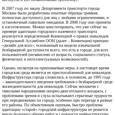
В 2007 году по заказу Департамента транспорта города
Москвы были разработаны опытные образцы трамвая,
полностью доступного для лиц с любыми ограничениями, и
остановочный павильон ожидания. В 2008 году они приняты
к изготовлению. Можно констатировать, что уже сейчас на
примере адаптации городского наземного транспорта
реализуется определенный Конвенцией о правах инвалидов
Генеральной Ассамблеи ООН (далее – Конвенция) принцип
«дизайн для всех», основанный на модели изначальной
безбарьерной доступности всего, что есть в городе, для всех
пользователей (независимо от возраста, социального статуса,
физических и интеллектуальных возможностей).
Однако, несмотря на принимаемые меры, в настоящее время
городская среда является не приспособленной для инвалидов.
Инфраструктура города сложилась, в основном, до 1995 года
– законодательного введения требования о безбарьерной среде
жизнедеятельности для инвалидов. Сейчас москвичи с
тяжелыми нарушениями опорно-двигательного аппарата, с
проблемами зрения и слуха испытывают серьезные трудности
при передвижении по городу, особенно при переезде в разные
его районы. По объективным оценкам, быстро проблема
адаптации «старой» городской инфраструктуры не решится
ввиду большого объема работ и сложности инфраструктуры