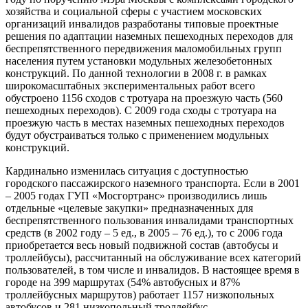
хозяйства и социальной сферы с участием московских
организаций инвалидов разработаны типовые проектные
решения по адаптации наземных пешеходных переходов для
беспрепятственного передвижения маломобильных групп
населения путем установки модульных железобетонных
конструкций. По данной технологии в 2008 г. в рамках
широкомасштабных экспериментальных работ всего
обустроено 1156 сходов с тротуара на проезжую часть (560
пешеходных переходов). С 2009 года сходы с тротуара на
проезжую часть в местах наземных пешеходных переходов
будут обустраиваться только с применением модульных
конструкций.
Кардинально изменилась ситуация с доступностью
городского пассажирского наземного транспорта. Если в 2001
– 2005 годах ГУП «Мосгортранс» производились лишь
отдельные «целевые закупки» предназначенных для
беспрепятственного пользования инвалидами транспортных
средств (в 2002 году – 5 ед., в 2005 – 76 ед.), то с 2006 года
приобретается весь новый подвижной состав (автобусы и
троллейбусы), рассчитанный на обслуживание всех категорий
пользователей, в том числе и инвалидов. В настоящее время в
городе на 399 маршрутах (54% автобусных и 87%
троллейбусных маршрутов) работает 1157 низкопольных
автобусов и 281 низкопольный троллейбус.