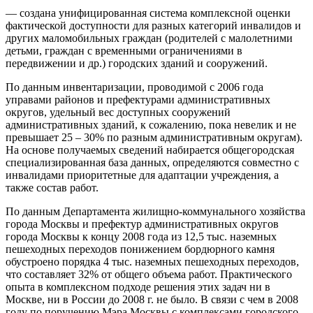
— создана унифицированная система комплексной оценки
фактической доступности для разных категорий инвалидов и
других маломобильных граждан (родителей с малолетними
детьми, граждан с временными ограничениями в
передвижении и др.) городских зданий и сооружений.
По данным инвентаризации, проводимой с 2006 года
управами районов и префектурами административных
округов, удельный вес доступных сооружений
административных зданий, к сожалению, пока невелик и не
превышает 25 – 30% по разным административным округам).
На основе получаемых сведений набирается общегородская
специализированная база данных, определяются совместно с
инвалидами приоритетные для адаптации учреждения, а
также состав работ.
По данным Департамента жилищно-коммунального хозяйства
города Москвы и префектур административных округов
города Москвы к концу 2008 года из 12,5 тыс. наземных
пешеходных переходов понижением бордюрного камня
обустроено порядка 4 тыс. наземных пешеходных переходов,
что составляет 32% от общего объема работ. Практического
опыта в комплексном подходе решения этих задач ни в
Москве, ни в России до 2008 г. не было. В связи с чем в 2008
году по поручению Мэра Москвы с комплексами городского