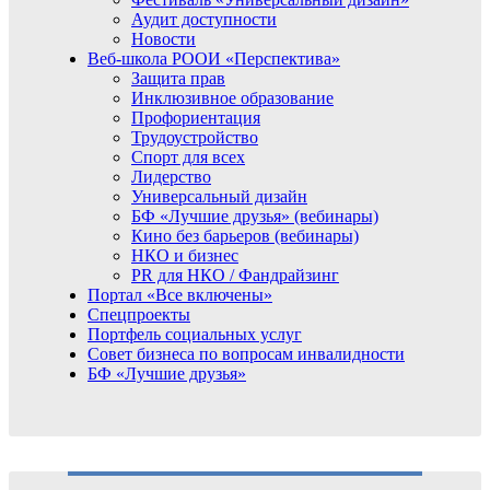
Аудит доступности
Новости
Веб-школа РООИ «Перспектива»
Защита прав
Инклюзивное образование
Профориентация
Трудоустройство
Спорт для всех
Лидерство
Универсальный дизайн
БФ «Лучшие друзья» (вебинары)
Кино без барьеров (вебинары)
НКО и бизнес
PR для НКО / Фандрайзинг
Портал «Все включены»
Спецпроекты
Портфель социальных услуг
Совет бизнеса по вопросам инвалидности
БФ «Лучшие друзья»