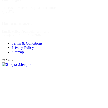
Наш адрес
117 105, г. Москва, Варшавское шоссе,
дом 37А
Наши контакты
Email: office@perspektiva-inva.ru
Телефон: +7(495)725-39-82
Terms & Conditions
Privacy Policy
Sitemap
©2026
РООИ «Перспектива»