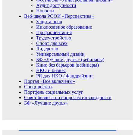
Аудит доступности
Новости
Веб-школа РООИ «Перспектива»
Защита прав
Инклюзивное образование
Профориентация
Трудоустройство
Спорт для всех
Лидерство
Универсальный дизайн
БФ «Лучшие друзья» (вебинары)
Кино без барьеров (вебинары)
НКО и бизнес
PR для НКО / Фандрайзинг
Портал «Все включены»
Спецпроекты
Портфель социальных услуг
Совет бизнеса по вопросам инвалидности
БФ «Лучшие друзья»