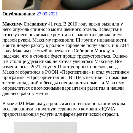
Опубликовано:
27.09.2021
Максиму Степаняну
41 год. В 2010 году врачи выявили у
него опухоль спинного мозга шейного отдела. Вследствие
этого у него появилась хромота и сложности с движением
правой рукой. Максиму присвоили III группу инвалидности.
Найти новую работу в родном городе не получалось, и в 2014
году Максим с семьей переехал из Сибири в Москву, в
надежде, что в столице будет проще трудоустроиться. Однако
и в столице удача никак не хотела улыбаться Максиму. Все
изменилось в 2021, спустя 11 лет упорных поисков, когда
Максим обратился в РООИ «Перспектива» и стал участником
программы «Профориентация». В «Перспективе» с помощью
тестовых заданий и беседы специалисты помогли Максиму
определиться с возможными вариантами развития и нашли
для него работу мечты.
В мае 2021 Максим устроился ассистентом по клиническим
исследованиям в крупную сервисную компания IQVIA,
предоставляющая услуги для фармацевтической отрасли.