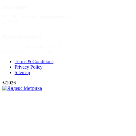
Наш адрес
117 105, г. Москва, Варшавское шоссе,
дом 37А
Наши контакты
Email: office@perspektiva-inva.ru
Телефон: +7(495)725-39-82
Terms & Conditions
Privacy Policy
Sitemap
©2026
РООИ «Перспектива»